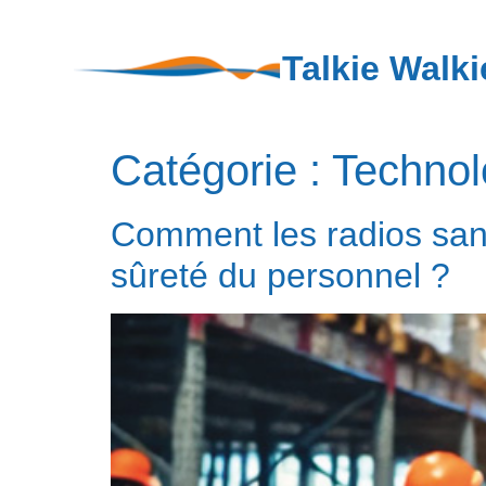
Talkie Walki
Catégorie :
Technol
Comment les radios sans l
sûreté du personnel ?