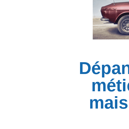
Dépan
méti
mais