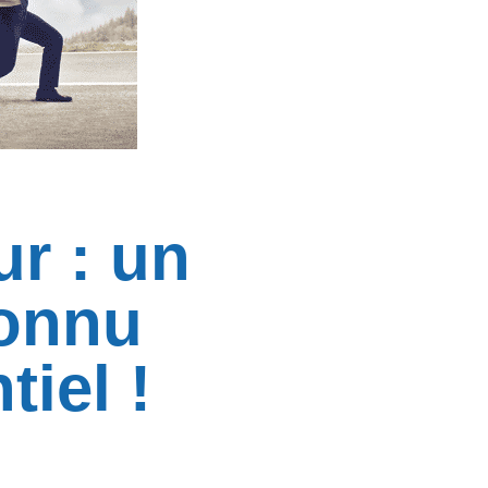
r : un
connu
iel !