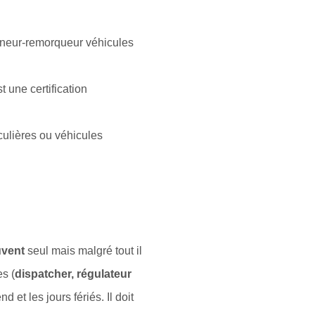
anneur-remorqueur véhicules
 une certification
culières ou véhicules
uvent
seul mais malgré tout il
es (
dispatcher, régulateur
nd et les jours fériés. Il doit