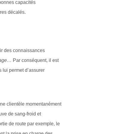
 bonnes capacités
res décalés.
voir des connaissances
evage…
Par conséquent, il est
s lui permet d’assurer
d’une clientèle momentanément
euve de sang-froid et
ortie de route par exemple, le
nt la prise en charge des