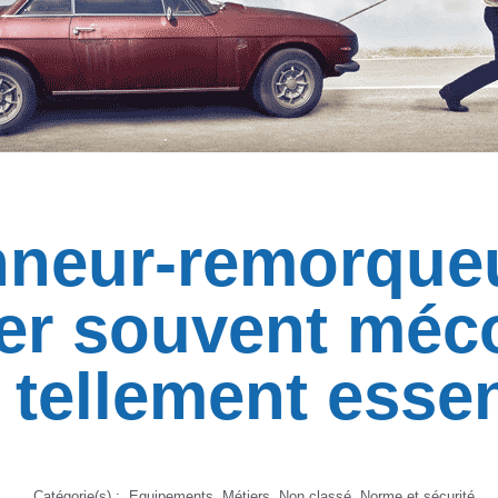
neur-remorqueu
er souvent mé
 tellement essent
Catégorie(s) :
Equipements
,
Métiers
,
Non classé
,
Norme et sécurité